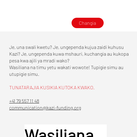
Changia
Je, una swali kwetu? Je, ungependa kujua zaidi kuhusu
Kazi? Je, ungependa kuwa mshauri, kuchangia au kukopa
pesa kwa ajili ya mradi wako?
Wasiliana na timu yetu wakati wowote! Tupigie simu au
utupigie simu.
TUNATARAJIA KUSIKIA KUTOKA KWAKO.
+41 79 557 11 48
communication@kazi-funding.org
Wasiliana